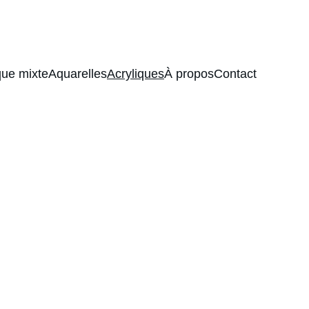
que mixte
Aquarelles
Acryliques
À propos
Contact